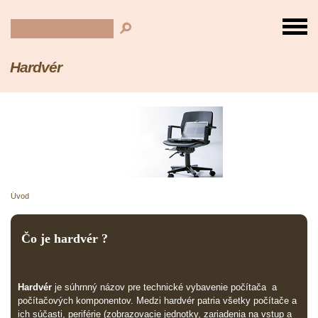
Hardvér
Úvod
Čo je hardvér ?
Hardvér
je súhrnný názov pre technické vybavenie počítača
a
počítačových komponentov.
Medzi hardvér patria všetky počítače
a
ich súčasti, periférie (zobrazovacie jednotky, zariadenia na vstup a