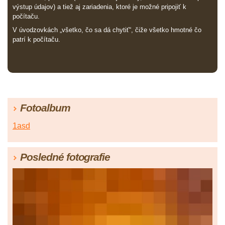
výstup údajov) a tiež aj zariadenia, ktoré je možné pripojiť k
počítaču.
V úvodzovkách „všetko, čo sa dá chytiť“, čiže všetko hmotné čo
patrí k počítaču.
Fotoalbum
1asd
Posledné fotografie