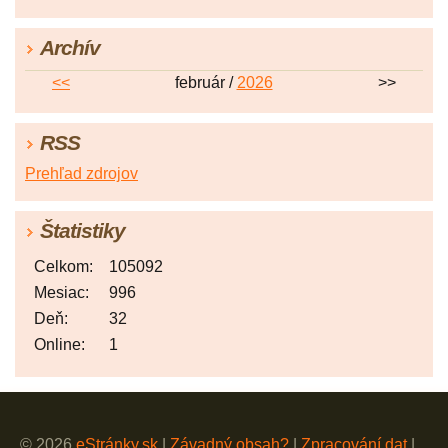
Archív
<<
február /
2026
>>
RSS
Prehľad zdrojov
Štatistiky
Celkom:
105092
Mesiac:
996
Deň:
32
Online:
1
© 2026
eStránky.sk
|
Závadný obsah?
|
Zpracování dat
|